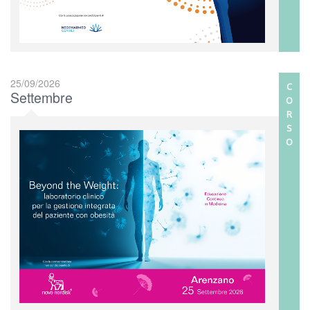
25/09/2026
C
Settembre
O
R
S
O