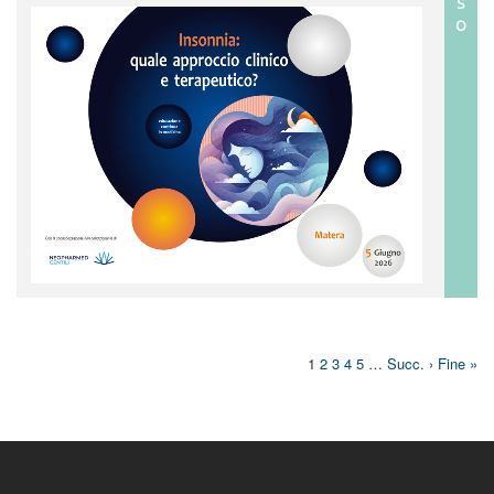
S
O
1
2
3
4
5
…
Succ. ›
Fine »