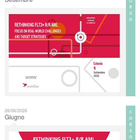
O
R
S
O
26/06/2026
C
Giugno
O
R
S
O