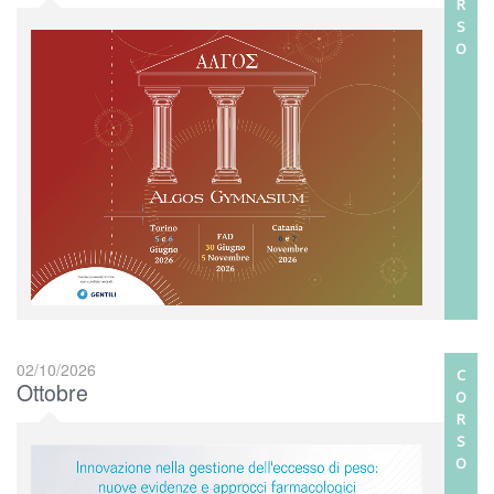
R
S
O
02/10/2026
C
Ottobre
O
R
S
O