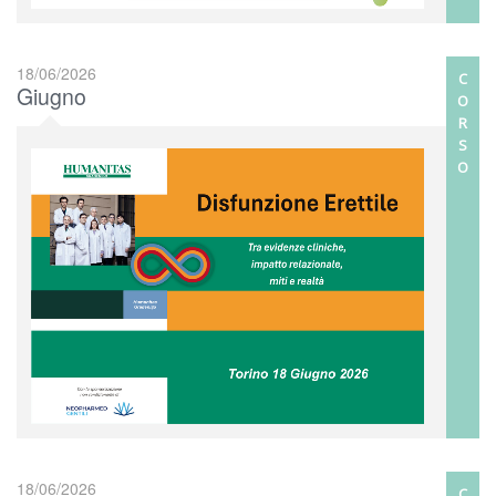
18/06/2026
C
Giugno
O
R
S
O
18/06/2026
C