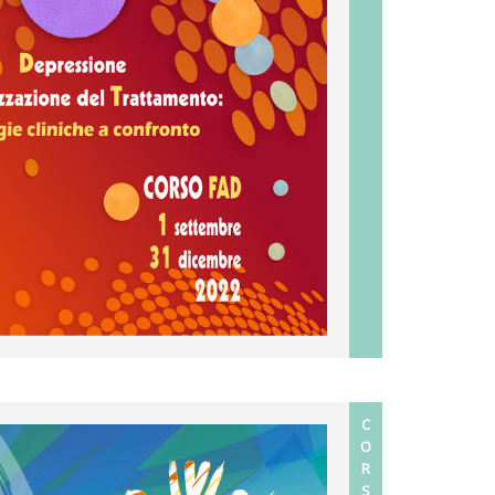
C
O
R
S