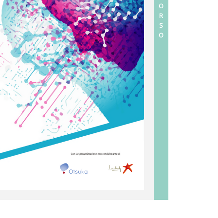
O
R
S
O