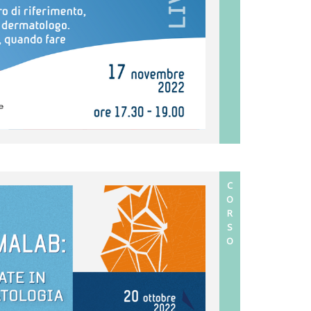
C
O
R
S
O