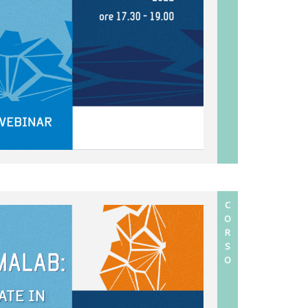
C
O
R
S
O