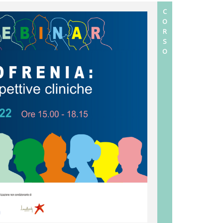
C
O
R
S
O