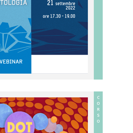
C
O
R
S
O