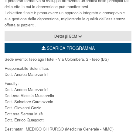
Il percorso formativo si sviluppa attraverso un'analisi delle principali fasi
della vita in cui la depressione può manifestarsi
L'obiettivo finale è promuovere un approccio integrato e consapevole
alla gestione della depressione, migliorando la qualità dell’assistenza
offerta ai pazienti.
Dettagli ECM
SCARICA PROGRAMMA
Sede evento: Iseolago Hotel - Via Colombera, 2 - Iseo (BS)
Responsabile Scientifico:
Dott. Andrea Materzanini
Faculty:
Dott. Andrea Materzanini
Dott.ssa Alessia Muscarella
Dott. Salvatore Caratozzolo
Dott. Giovanni Gozio
Dott.ssa Serena Mulè
Dott. Enrico Quaggiotti
Destinatari: MEDICO CHIRURGO (Medicina Generale - MMG)