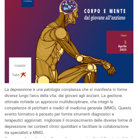
La depressione è una patologia complessa che si manifesta in forme
diverse lungo l'arco della vita, dai giovani agli anziani. La gestione
ottimale richiede un approccio multidisciplinare, che integri le
competenze di psichiatri e medici di medicina generale (MMG). Questo
evento formativo è pensato per fornire strumenti diagnostici e
terapeutici aggiornati, migliorare il riconoscimento delle diverse forme di
depressione nei contesti clinici quotidiani e facilitare la collaborazione
tra specialisti e MMG.