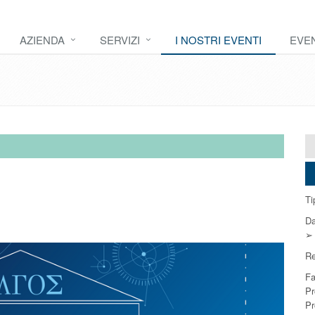
AZIENDA
SERVIZI
I NOSTRI EVENTI
EVEN
Ti
Da
➢ 
Re
Fa
Pr
Pr