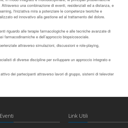
. Attraverso una combinazione di eventi, residenziali ed a distanza, e
arning, l'iniziativa mira a potenziare le competenze teoriche e
izzato ed innovativo alla gestione ed al trattamento del dolore.
nti riguardo alle terapie farmacologiche e alle tecniche avanzate di
asi farmacodinamiche e dell’approccio biopsicosociale.
erienziale attraverso simulazioni, discussioni e role-playing,
.
ecialisti di diverse discipline per sviluppare un approccio integrato e
ttivo dei partecipanti attraverso lavori di gruppo, sistemi di televoter
 Eventi
Link Utili