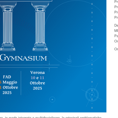
Pr
Pr
Pr
Pr
De
ME
Pa
On
Or
are, in modo integrato e multidisciplinare, le principali problematiche