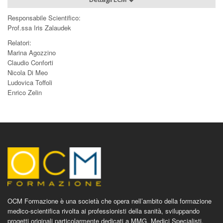
Responsabile Scientifico:
Prof.ssa Iris Zalaudek
Relatori:
Marina Agozzino
Claudio Conforti
Nicola Di Meo
Ludovica Toffoli
Enrico Zelin
OCM Formazione è una società che opera nell’ambito della formazione
medico-scientifica rivolta ai professionisti della sanità, sviluppando
progetti originali particolarmente dedicati a MMG, Medici Specialisti,