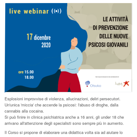
Esplosioni improvvise di violenza, allucinazioni, deliri persecutori.
Un'unica 'miccia' che accende la psicosi: l'abuso di droghe, dalla
cannabis alla cocaina.
Si può finire in clinica psichiatrica anche a 16 anni, gli under 18 che
arrivano all'attenzione degli specialisti sono sempre più in aumento.
Il Corso si propone di elaborare una didattica volta sia ad aiutare lo