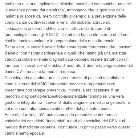
problema e le sue implicazioni cliniche, sociali ed economiche, nonché
le evidenze portate dai grandi trial, impongono che la gestione della
malattia si sposti dal mero controllo glicemico alla prevenzione delle
complicanze cardiovascolari e renali del diabete, attraverso
l’educazione ai corretti stili di vita e l’utilizzo dei trattamenti
farmacologici come gli SGLT2 inibitori che hanno dimostrato di ridurre il
rischio cardiovascolare e la progressione della malattia renale.
Per questo, le società scientifiche sostengono fortemente che i pazienti
diabetici con rischio cardiorenale o quelli che hanno già una malattia
cardiovascolare o renale diagnosticata debbano essere trattati con un
farmaco «innovativo» che abbia dimostrato di ridurre la progressione del
danno CV e renale e la mortalità stessa.
Considerando che circa un milione e mezzo di pazienti con diabete
sono alle cure del MMG l'intervento precoce e l'appropriatezza
prescrittive con terapie preventive, impone la realizzazione di un
percorso diagnostico-terapeutico-assistenziale fondato su una vera
gestione integrata tra i servizi di diabetologia e la medicina generale, e
sul ruolo centrale, consapevole e attivo del paziente stesso.
Ecco che La Nota 100, autorizzando la prescrizione dei farmaci
antidiabetici cosiddetti "innovativi" a tutti gli specialisti del SSN e al
medico di medicina generale, costituisce un primo passo verso questo
cambiamento epocale.