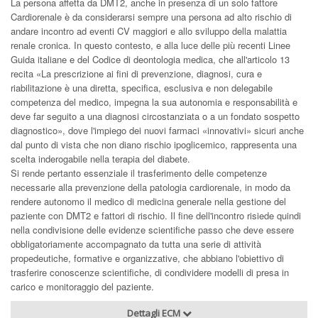
La persona affetta da DMT2, anche in presenza di un solo fattore
Cardiorenale è da considerarsi sempre una persona ad alto rischio di
andare incontro ad eventi CV maggiori e allo sviluppo della malattia
renale cronica. In questo contesto, e alla luce delle più recenti Linee
Guida italiane e del Codice di deontologia medica, che all'articolo 13
recita «La prescrizione ai fini di prevenzione, diagnosi, cura e
riabilitazione è una diretta, specifica, esclusiva e non delegabile
competenza del medico, impegna la sua autonomia e responsabilità e
deve far seguito a una diagnosi circostanziata o a un fondato sospetto
diagnostico», dove l'impiego dei nuovi farmaci «innovativi» sicuri anche
dal punto di vista che non diano rischio ipoglicemico, rappresenta una
scelta inderogabile nella terapia del diabete.
Si rende pertanto essenziale il trasferimento delle competenze
necessarie alla prevenzione della patologia cardiorenale, in modo da
rendere autonomo il medico di medicina generale nella gestione del
paziente con DMT2 e fattori di rischio. Il fine dell'incontro risiede quindi
nella condivisione delle evidenze scientifiche passo che deve essere
obbligatoriamente accompagnato da tutta una serie di attività
propedeutiche, formative e organizzative, che abbiano l'obiettivo di
trasferire conoscenze scientifiche, di condividere modelli di presa in
carico e monitoraggio del paziente.
Dettagli ECM