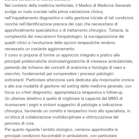
Nel contesto della medicina territoriale, il Medico di Medicina Generale
svolge un ruolo cruciale nella prima valutazione clinica,
nell’inquadramento diagnostico e nella gestione iniziale di tali condizioni,
nonché nell’identificazione precoce dei casi che necessitano di
approfondimento specialistico o di trattamento chirurgico. Tuttavia, la
complessità dei meccanismi fisiopatologici, la sovrapposizione dei
quadri clinici e l’evoluzione delle opzioni terapeutiche rendono
necessario un costante aggiornamento.
Il corso si propone di fornire un approccio integrato e pratico alle
principali problematiche otorinolaringoiatriche di interesse ambulatoriale,
partendo dal richiamo dei concetti di anatomia e fisiologia di naso e
orecchio, fondamentali per comprendere i processi patologici
sottostanti. Particolare attenzione sarà dedicata alla rinosinusite cronica
e alle sue modalità di gestione nel setting della medicina generale, con
focus su criteri diagnostici, appropriatezza terapeutica e follow-up.
Un ulteriore obiettivo è quello di migliorare la capacità del MMG di
riconoscere i segni e sintomi suggestivi di patologie a indicazione
chirurgica, favorendo un corretto e tempestivo invio allo specialista, in
un’ottica di collaborazione multidisciplinare e ottimizzazione del
percorso di cura.
Per quanto riguarda l’ambito otologico, verranno approfondite le
principali condizioni riscontrabili in ambulatorio, con particolare