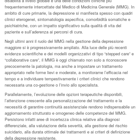
disabilità a livello globale e una delle condizioni cliniche più
frequentemente intercettate dal Medico di Medicina Generale (MMG). In
ambito di cure primarie, la depressione si manifesta spesso con quadri
clinici eterogenei, sintomatologia aspecifica, comorbidità somatiche e
psichiatriche, con un impatto significativo sulla qualità di vita del
paziente e sull’aderenza ai percorsi di cura.
Negli ultimi anni il ruolo del MMG nella gestione della depressione
maggiore si è progressivamente ampliato. Alla luce delle più recenti
evidenze scientifiche e dei modelli organizzativi di tipo “stepped care” e
“collaborative care”, il MMG è oggi chiamato non solo a riconoscere
precocemente la patologia, ma anche a impostare un trattamento
appropriato nelle forme lievi e moderate, a monitorarne l’efficacia nel
tempo e a individuare tempestivamente i criteri clinici che rendono
necessaria una co-gestione o l’invio allo specialista.
Parallelamente, l’evoluzione delle opzioni terapeutiche disponibili,
l’attenzione crescente alla personalizzazione del trattamento e la
necessità di garantire continuità assistenziale rendono indispensabile un
aggiornamento strutturato e omogeneo delle competenze del MMG.
Persistono infatti aree di incertezza clinica relative alla diagnosi
differenziale, alla valutazione della severità, alla gestione del rischio
suicidario, alla durata ottimale dei trattamenti e ai criteri di definizione
della depressione resistente.