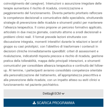
coinvolgimento del caregiver). Interruzioni o assunzione irregolare delle
terapie aumentano il rischio di ricaduta, cronicizzazione e
peggioramento del funzionamento. Diventa pertanto prioritario rafforzare
le competenze decisionali e comunicative dello specialista, strutturando
strategie di prevenzione delle ricadute e strumenti pratici per mantenere
l’alleanza terapeutica. Il corso propone un percorso formativo applicato,
articolato in due mezze giornate, costruito attorno a snodi decisionali e
problemi clinici reali. Il format prevede lezioni strutturate con
discussione integrata, momenti interattivi durante le relazioni e lavori di
gruppo su casi prototipici, con l’obiettivo di trasformare i contenuti in
decisioni cliniche immediatamente spendibili: criteri di assessment e
rivalutazione, indicatoridi risposta precoce e rischio di ricaduta, gestione
pratica della tollerabilità, mappa delle principali interazioni, e strumenti
comunicativi per consolidare alleanza terapeutica e continuità del follow-
up. Al termine, i partecipanti avranno consolidato competenze orientate
alla personalizzazione del trattamento, all’appropriatezza prescrittiva e
alla prevenzione delle ricadute, con un impatto atteso su esiti clinici e
funzionamento nel paziente psichiatrico.
Dettagli ECM
SCARICA PROGRAMMA