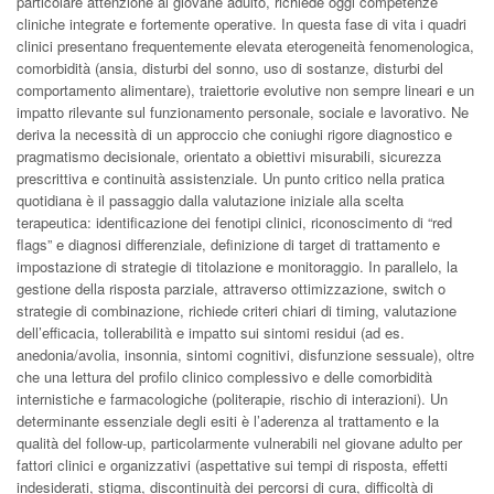
particolare attenzione al giovane adulto, richiede oggi competenze
cliniche integrate e fortemente operative. In questa fase di vita i quadri
clinici presentano frequentemente elevata eterogeneità fenomenologica,
comorbidità (ansia, disturbi del sonno, uso di sostanze, disturbi del
comportamento alimentare), traiettorie evolutive non sempre lineari e un
impatto rilevante sul funzionamento personale, sociale e lavorativo. Ne
deriva la necessità di un approccio che coniughi rigore diagnostico e
pragmatismo decisionale, orientato a obiettivi misurabili, sicurezza
prescrittiva e continuità assistenziale. Un punto critico nella pratica
quotidiana è il passaggio dalla valutazione iniziale alla scelta
terapeutica: identificazione dei fenotipi clinici, riconoscimento di “red
flags” e diagnosi differenziale, definizione di target di trattamento e
impostazione di strategie di titolazione e monitoraggio. In parallelo, la
gestione della risposta parziale, attraverso ottimizzazione, switch o
strategie di combinazione, richiede criteri chiari di timing, valutazione
dell’efficacia, tollerabilità e impatto sui sintomi residui (ad es.
anedonia/avolia, insonnia, sintomi cognitivi, disfunzione sessuale), oltre
che una lettura del profilo clinico complessivo e delle comorbidità
internistiche e farmacologiche (politerapie, rischio di interazioni). Un
determinante essenziale degli esiti è l’aderenza al trattamento e la
qualità del follow-up, particolarmente vulnerabili nel giovane adulto per
fattori clinici e organizzativi (aspettative sui tempi di risposta, effetti
indesiderati, stigma, discontinuità dei percorsi di cura, difficoltà di