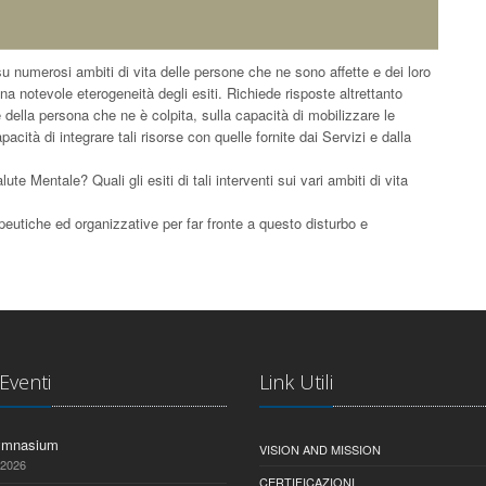
u numerosi ambiti di vita delle persone che ne sono affette e dei loro
na notevole eterogeneità degli esiti. Richiede risposte altrettanto
 della persona che ne è colpita, sulla capacità di mobilizzare le
pacità di integrare tali risorse con quelle fornite dai Servizi e dalla
lute Mentale? Quali gli esiti di tali interventi sui vari ambiti di vita
rapeutiche ed organizzative per far fronte a questo disturbo e
 Eventi
Link Utili
ymnasium
VISION AND MISSION
 2026
CERTIFICAZIONI