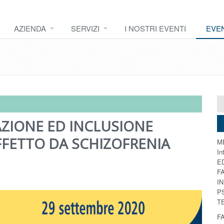
AZIENDA
SERVIZI
I NOSTRI EVENTI
EVEN
AZIONE ED INCLUSIONE
FFETTO DA SCHIZOFRENIA
ME
In
E
FA
I
P
T
F