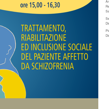
An
Re
Sa
Se
Di
Pi
Di