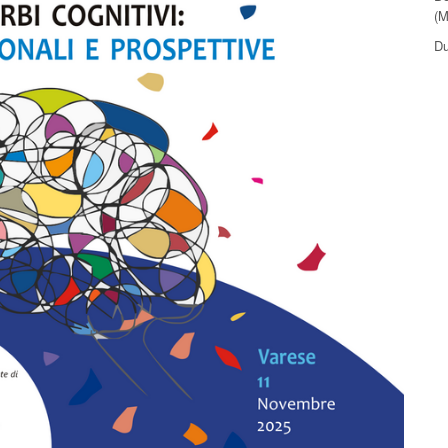
(M
Du