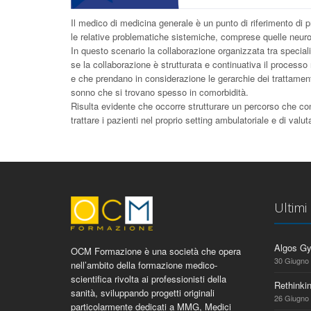
Il medico di medicina generale è un punto di riferimento di 
le relative problematiche sistemiche, comprese quelle neuro
In questo scenario la collaborazione organizzata tra specia
se la collaborazione è strutturata e continuativa il processo r
e che prendano in considerazione le gerarchie dei trattamenti
sonno che si trovano spesso in comorbidità.
Risulta evidente che occorre strutturare un percorso che con
trattare i pazienti nel proprio setting ambulatoriale e di valu
Ultimi
Algos G
OCM Formazione è una società che opera
30 Giugno
nell’ambito della formazione medico-
scientifica rivolta ai professionisti della
Rethinki
sanità, sviluppando progetti originali
26 Giugno
particolarmente dedicati a MMG, Medici