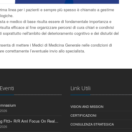
prima linea per i pazienti e sempre più spesso è chiamato a gestirne
logiche.
lista e medico di base risulta essere di fondamentale importanza e
isulta efficace al fine organizzare percorsi di cura chiari e condivisi
 soprattutto nell'ambito del deterioramento cognitivo e dei disturbi del
senta di mettere i Medici di Medicina Generale nelle condizioni di
tare correttamente l’eventuale invio allo specialista.
 Eventi
Link Utili
ymnasium
VISION AND MISSION
 2026
CERTIFICAZIONI
ng Flt3+ R/R Aml Focus On Real...
CONSULENZA STRATEGICA
 2026