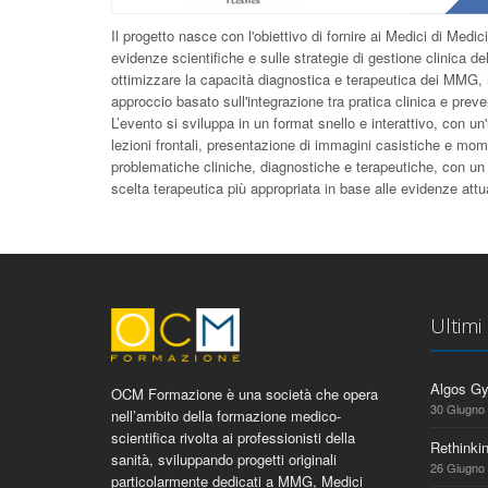
Il progetto nasce con l'obiettivo di fornire ai Medici di Med
evidenze scientifiche e sulle strategie di gestione clinica 
ottimizzare la capacità diagnostica e terapeutica dei MMG, m
approccio basato sull'integrazione tra pratica clinica e prev
L’evento si sviluppa in un format snello e interattivo, con un'
lezioni frontali, presentazione di immagini casistiche e mome
problematiche cliniche, diagnostiche e terapeutiche, con un 
scelta terapeutica più appropriata in base alle evidenze attu
Ultimi
Algos G
OCM Formazione è una società che opera
30 Giugno
nell’ambito della formazione medico-
scientifica rivolta ai professionisti della
Rethinki
sanità, sviluppando progetti originali
26 Giugno
particolarmente dedicati a MMG, Medici