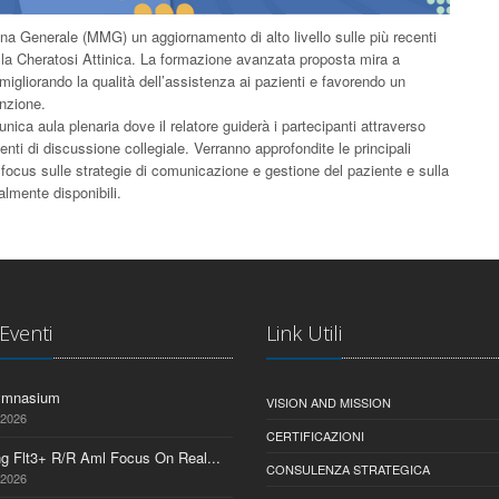
icina Generale (MMG) un aggiornamento di alto livello sulle più recenti
della Cheratosi Attinica. La formazione avanzata proposta mira a
igliorando la qualità dell’assistenza ai pazienti e favorendo un
enzione.
unica aula plenaria dove il relatore guiderà i partecipanti attraverso
nti di discussione collegiale. Verranno approfondite le principali
focus sulle strategie di comunicazione e gestione del paziente e sulla
almente disponibili.
 Eventi
Link Utili
ymnasium
VISION AND MISSION
 2026
CERTIFICAZIONI
ng Flt3+ R/R Aml Focus On Real...
CONSULENZA STRATEGICA
 2026